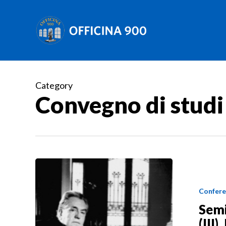
Skip
to
main
content
Category
Convegno di studi
Confere
Semi
(III)