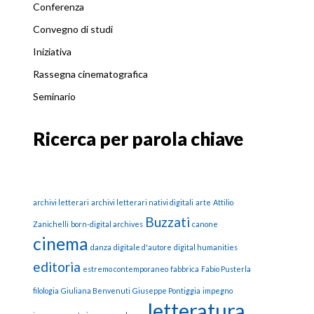
Conferenza
Convegno di studi
Iniziativa
Rassegna cinematografica
Seminario
Ricerca per parola chiave
archivi letterari
archivi letterari nativi digitali
arte
Attilio
Buzzati
Zanichelli
born-digital archives
canone
cinema
danza
digitale d'autore
digital humanities
editoria
estremo contemporaneo
fabbrica
Fabio Pusterla
filologia
Giuliana Benvenuti
Giuseppe Pontiggia
impegno
letteratura