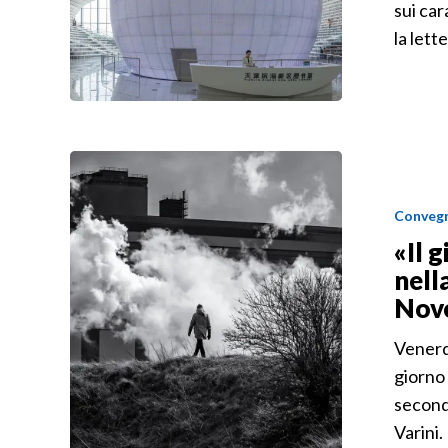
sui car
la lett
Convegn
«Il 
nell
Nov
Venerdì
giorno 
second
Varini.