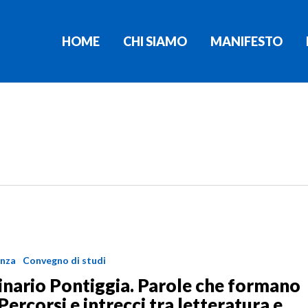
HOME
CHI SIAMO
MANIFESTO
nza
Convegno di studi
nario Pontiggia. Parole che formano
. Percorsi e intrecci tra letteratura e