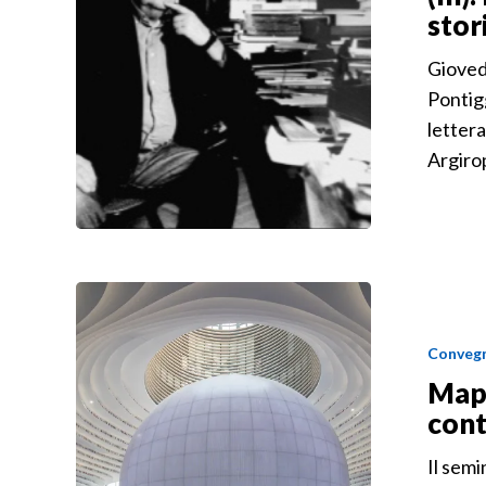
stor
Gioved
Pontigg
lettera
Argirop
Convegn
Mapp
con
Il semi