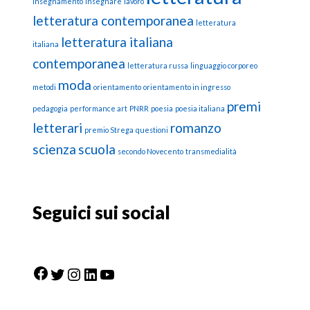
insegnamento
insegnare
lavoro
letteratura contemporanea
letteratura
letteratura italiana
italiana
contemporanea
letteratura russa
linguaggio corporeo
moda
metodi
orientamento
orientamento in ingresso
premi
pedagogia
performance art
PNRR
poesia
poesia italiana
letterari
romanzo
premio Strega
questioni
scienza
scuola
secondo Novecento
transmedialità
Seguici sui social
Facebook
Twitter
Instagram
LinkedIn
YouTube