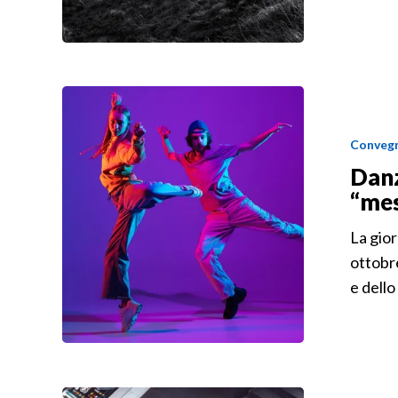
Convegn
Danz
“mes
La gior
ottobre
e dello