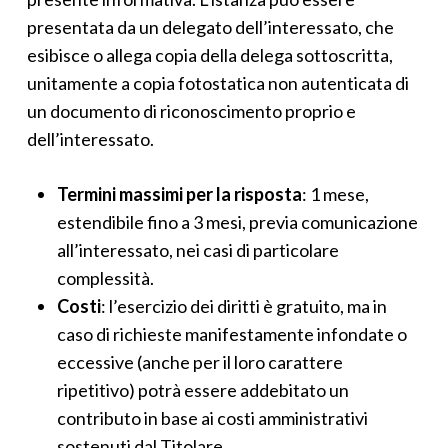
nel caso di trattamenti per finalità di
conto della tecnologia disponibile e dei costi di
disponibili sulla loro origine;
dell’interessato).
presentata da un delegato dell’interessato, che
marketing diretto, compresa la profilazione
attuazione, di adottare le misure ragionevoli
esistenza di un processo decisionale
esibisce o allega copia della delega sottoscritta,
nella misura in cui sia connessa al
marketing
per informare della richiesta dell’interessato gli
automatizzato, compresa la
unitamente a copia fotostatica non autenticata di
stesso;
altri Titolari che stanno trattando i dati.
profilazione e, almeno in tali casi,
un documento di riconoscimento proprio e
per motivi connessi alla sua situazione
informazioni significative sulla logica
dell’interessato.
particolare, nel caso di trattamenti per
utilizzata, nonché l’importanza e le
finalità di ricerca scientifica o storica o a fini
conseguenze di tale trattamento per
Termini massimi per la risposta
: 1 mese,
statistici, salvo che il trattamento sia
l’interessato.
estendibile fino a 3 mesi, previa comunicazione
necessario per l’esecuzione di un compito
all’interessato, nei casi di particolare
di interesse pubblico.
complessità.
Costi
: l’esercizio dei diritti è gratuito, ma in
caso di richieste manifestamente infondate o
eccessive (anche per il loro carattere
ripetitivo) potrà essere addebitato un
contributo in base ai costi amministrativi
sostenuti dal Titolare.