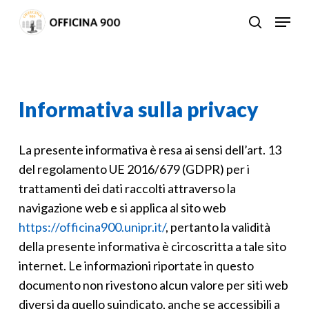
Skip
Menu
to
search
Close
main
Menu
content
Informativa sulla privacy
La presente informativa è resa ai sensi dell’art. 13
del regolamento UE 2016/679 (GDPR) per i
trattamenti dei dati raccolti attraverso la
navigazione web e si applica al sito web
https://officina900.unipr.it/
, pertanto la validità
della presente informativa è circoscritta a tale sito
internet. Le informazioni riportate in questo
documento non rivestono alcun valore per siti web
diversi da quello suindicato, anche se accessibili a