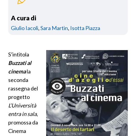
A cura di
Giulio Iacoli
,
Sara Martin
,
Isotta Piazza
S’intitola
Buzzati al
cinema
la
seconda
rassegna del
progetto
L’Università
entra in sala
,
promossa da
Cinema