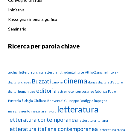
Convegno di studi
Iniziativa
Rassegna cinematografica
Seminario
Ricerca per parola chiave
archivi letterari
archivi letterari nativi digitali
arte
Attilio Zanichelli
born-
cinema
Buzzati
digital archives
canone
danza
digitale d'autore
editoria
digital humanities
estremo contemporaneo
fabbrica
Fabio
Pusterla
filologia
Giuliana Benvenuti
Giuseppe Pontiggia
impegno
letteratura
insegnamento
insegnare
lavoro
letteratura contemporanea
letteratura italiana
letteratura italiana contemporanea
letteratura russa