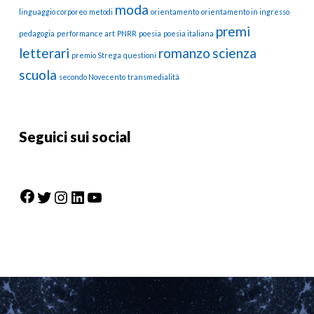
moda
linguaggio corporeo
metodi
orientamento
orientamento in ingresso
premi
pedagogia
performance art
PNRR
poesia
poesia italiana
letterari
romanzo
scienza
premio Strega
questioni
scuola
secondo Novecento
transmedialità
Seguici sui social
Facebook
Twitter
Instagram
LinkedIn
YouTube