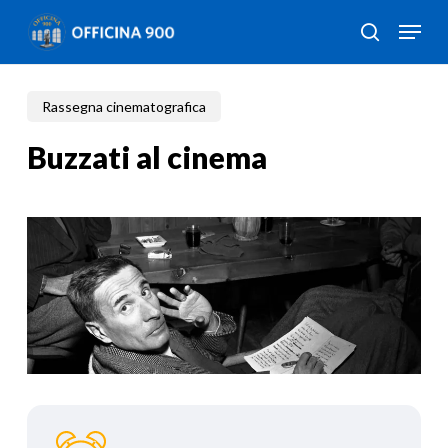
Skip
Menu
to
search
Close
main
Menu
content
Rassegna cinematografica
Buzzati al cinema