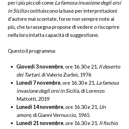
per i più piccoli come
La famosa invasione degli orsi
in Sicilia
costituiscono la base per interpretazioni
d’autore mai scontate, forse non sempre note ai
più, che la rassegna propone di vedere o riscoprire
nella loro intatta capacità di suggestione.
Questo il programma:
Giovedì 3 novembre
, ore 16.30 e 21,
Il deserto
dei Tartari
, di Valerio Zurlini, 1976
Lunedì 7 novembre
, ore 16.30 e 21,
La famosa
invasione degli orsi in Sicilia
, di Lorenzo
Mattotti, 2019
Lunedì 14 novembre
, ore 16.30 e 21,
Un
amore
, di Gianni Vernuccio, 1965
Lunedì 21 novembre
, ore 16.30 e 21,
Il fischio